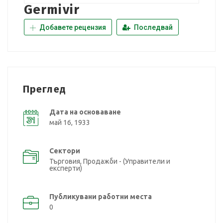
Germivir
Добавете рецензия
Последвай
Преглед
Дата на основаване
май 16, 1933
Сектори
Търговия, Продажби - (Управители и
експерти)
Публикувани работни места
0