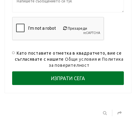
Презареди
Като поставите отметка в квадратчето, вие се
съгласявате с нашите
Общи условия
и
Политика
за поверителност