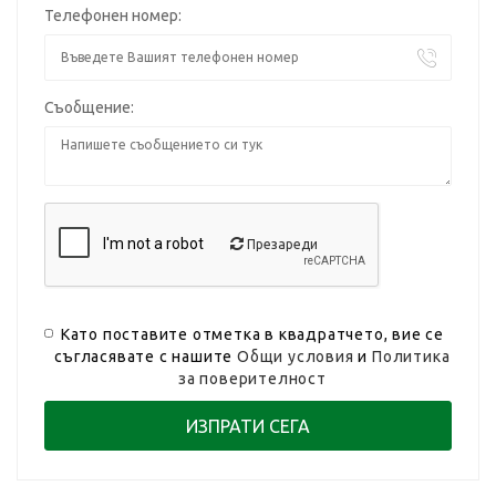
Телефонен номер:
Съобщение:
Презареди
Като поставите отметка в квадратчето, вие се
съгласявате с нашите
Общи условия
и
Политика
за поверителност