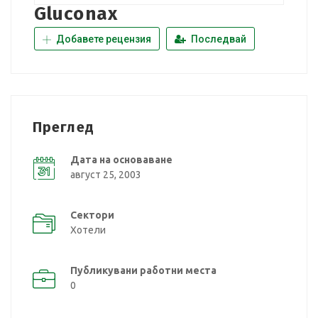
Gluconax
Добавете рецензия
Последвай
Преглед
Дата на основаване
август 25, 2003
Сектори
Хотели
Публикувани работни места
0