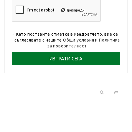
Презареди
Като поставите отметка в квадратчето, вие се
съгласявате с нашите
Общи условия
и
Политика
за поверителност