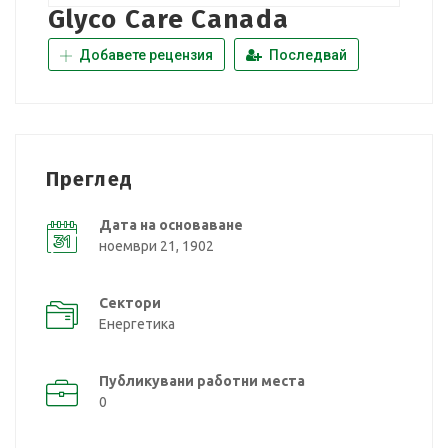
Glyco Care Canada
Добавете рецензия
Последвай
Преглед
Дата на основаване
ноември 21, 1902
Сектори
Енергетика
Публикувани работни места
0