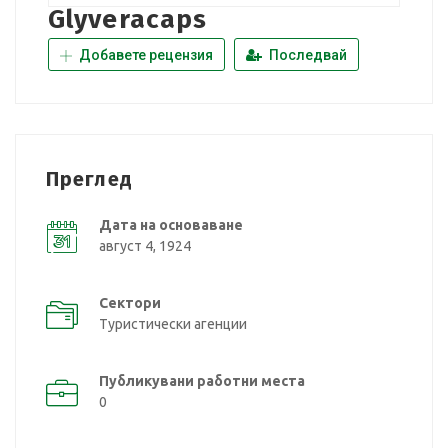
Glyveracaps
Добавете рецензия
Последвай
Преглед
Дата на основаване
август 4, 1924
Сектори
Туристически агенции
Публикувани работни места
0