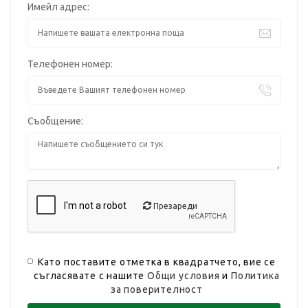
Имейл адрес:
Телефонен номер:
Съобщение:
Презареди
Като поставите отметка в квадратчето, вие се
съгласявате с нашите
Общи условия
и
Политика
за поверителност