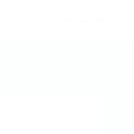
Регистрация
Впиши се
0