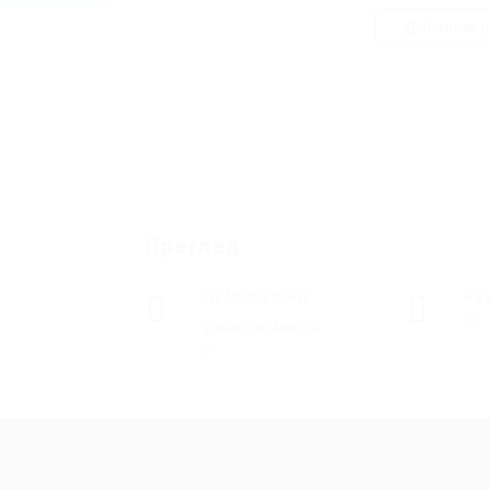
Добавете р
Преглед
Публикувани
Ра
15
работни места
0