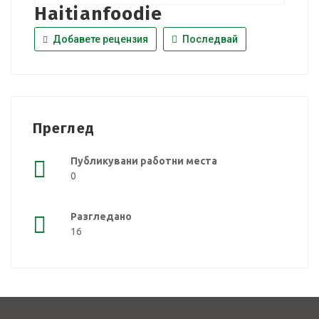
Haitianfoodie
Добавете рецензия
Последвай
Преглед
Публикувани работни места
0
Разгледано
16