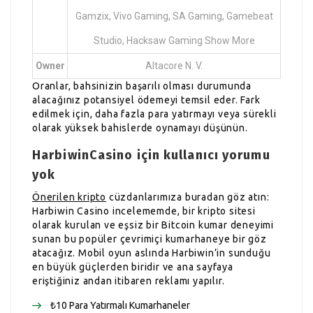
Gamzix, Vivo Gaming, SA Gaming, Gamebeat
Studio, Hacksaw Gaming Show More
Owner
Altacore N. V.
Oranlar, bahsinizin başarılı olması durumunda
alacağınız potansiyel ödemeyi temsil eder. Fark
edilmek için, daha fazla para yatırmayı veya sürekli
olarak yüksek bahislerde oynamayı düşünün.
HarbiwinCasino için kullanıcı yorumu
yok
Önerilen kripto
cüzdanlarımıza buradan göz atın:
Harbiwin Casino incelememde, bir kripto sitesi
olarak kurulan ve eşsiz bir Bitcoin kumar deneyimi
sunan bu popüler çevrimiçi kumarhaneye bir göz
atacağız. Mobil oyun aslında Harbiwin’in sunduğu
en büyük güçlerden biridir ve ana sayfaya
eriştiğiniz andan itibaren reklamı yapılır.
₺10 Para Yatırmalı Kumarhaneler