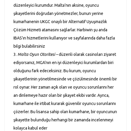
düzenleyici kurumdur. Malta’nın aksine, oyuncu
şikayetlerini doğrudan yönetmezler, bunun yerine
kumarhanenin UKGC onaylı bir Alternatif Uyuşmazlık
Çözüm Hizmeti atamasını sağlarlar. Harbiwin şu anda
IBAS’ın hizmetlerini kullanıyor ve sayfalarında daha fazla
bilgi bulabilirsiniz
Malta Oyun Otoritesi –
düzenli olarak casinoları ziyaret
ediyorsanız, MGA’nın en iyi düzenleyici kurumlardan biri
olduğunu fark edeceksiniz. Bu kurum, oyuncu
şikayetlerinin yönetilmesinde ve çözülmesinde önemli bir
rol oynar. Her zaman açık olan ve oyuncu sorunlarını her
an dinlemeye hazır olan bir şikayet ekibi vardır. Ayrıca,
kumarhane ile irtibat kurarak güvenilir oyuncu sorunlarını
çözerler. Bu lisansa sahip olan kumarhane, bir oyuncunun
şikayette bulunduğu herhangi bir zamanda incelenmeyi
kolayca kabul eder