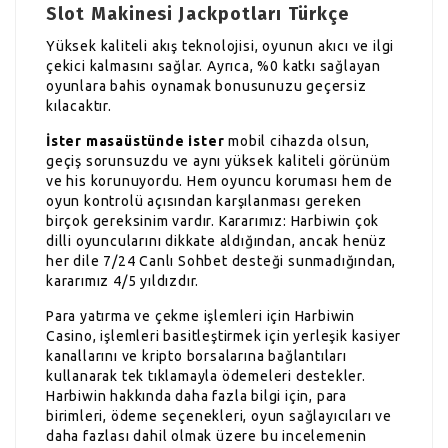
Slot Makinesi Jackpotları Türkçe
Yüksek kaliteli akış teknolojisi, oyunun akıcı ve ilgi
çekici kalmasını sağlar. Ayrıca, %0 katkı sağlayan
oyunlara bahis oynamak bonusunuzu geçersiz
kılacaktır.
İster masaüstünde ister
mobil cihazda olsun,
geçiş sorunsuzdu ve aynı yüksek kaliteli görünüm
ve his korunuyordu. Hem oyuncu koruması hem de
oyun kontrolü açısından karşılanması gereken
birçok gereksinim vardır. Kararımız: Harbiwin çok
dilli oyuncularını dikkate aldığından, ancak henüz
her dile 7/24 Canlı Sohbet desteği sunmadığından,
kararımız 4/5 yıldızdır.
Para yatırma ve çekme işlemleri için Harbiwin
Casino, işlemleri basitleştirmek için yerleşik kasiyer
kanallarını ve kripto borsalarına bağlantıları
kullanarak tek tıklamayla ödemeleri destekler.
Harbiwin hakkında daha fazla bilgi için, para
birimleri, ödeme seçenekleri, oyun sağlayıcıları ve
daha fazlası dahil olmak üzere bu incelemenin