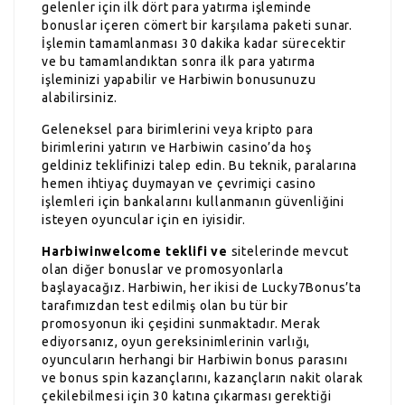
gelenler için ilk dört para yatırma işleminde
bonuslar içeren cömert bir karşılama paketi sunar.
İşlemin tamamlanması 30 dakika kadar sürecektir
ve bu tamamlandıktan sonra ilk para yatırma
işleminizi yapabilir ve Harbiwin bonusunuzu
alabilirsiniz.
Geleneksel para birimlerini veya kripto para
birimlerini yatırın ve Harbiwin casino’da hoş
geldiniz teklifinizi talep edin. Bu teknik, paralarına
hemen ihtiyaç duymayan ve çevrimiçi casino
işlemleri için bankalarını kullanmanın güvenliğini
isteyen oyuncular için en iyisidir.
Harbiwinwelcome teklifi ve
sitelerinde mevcut
olan diğer bonuslar ve promosyonlarla
başlayacağız. Harbiwin, her ikisi de Lucky7Bonus’ta
tarafımızdan test edilmiş olan bu tür bir
promosyonun iki çeşidini sunmaktadır. Merak
ediyorsanız, oyun gereksinimlerinin varlığı,
oyuncuların herhangi bir Harbiwin bonus parasını
ve bonus spin kazançlarını, kazançların nakit olarak
çekilebilmesi için 30 katına çıkarması gerektiği