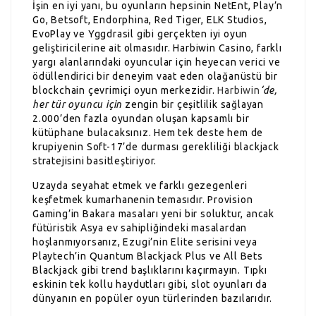
İşin en iyi yanı, bu oyunların hepsinin NetEnt, Play’n
Go, Betsoft, Endorphina, Red Tiger, ELK Studios,
EvoPlay ve Yggdrasil gibi gerçekten iyi oyun
geliştiricilerine ait olmasıdır. Harbiwin Casino, farklı
yargı alanlarındaki oyuncular için heyecan verici ve
ödüllendirici bir deneyim vaat eden olağanüstü bir
blockchain çevrimiçi oyun merkezidir.
Harbiwin
‘de,
her tür oyuncu için
zengin bir çeşitlilik sağlayan
2.000’den fazla oyundan oluşan kapsamlı bir
kütüphane bulacaksınız. Hem tek deste hem de
krupiyenin Soft-17’de durması gerekliliği blackjack
stratejisini basitleştiriyor.
Uzayda seyahat etmek ve farklı gezegenleri
keşfetmek kumarhanenin temasıdır. Provision
Gaming’in Bakara masaları yeni bir soluktur, ancak
fütüristik Asya ev sahipliğindeki masalardan
hoşlanmıyorsanız, Ezugi’nin Elite serisini veya
Playtech’in Quantum Blackjack Plus ve All Bets
Blackjack gibi trend başlıklarını kaçırmayın. Tıpkı
eskinin tek kollu haydutları gibi, slot oyunları da
dünyanın en popüler oyun türlerinden bazılarıdır.