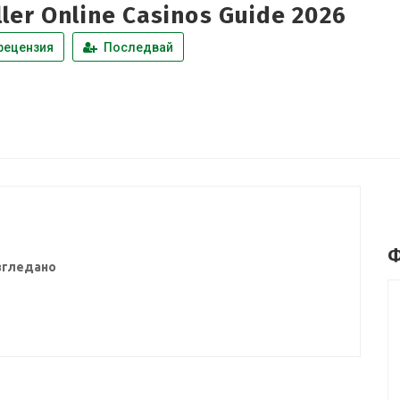
ller Online Casinos Guide 2026
рецензия
Последвай
Ф
згледано