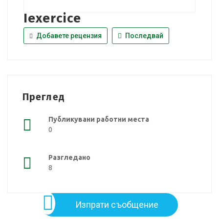
Iexercice
Добавете рецензия
Последвай
Преглед
Публикувани работни места
0
Разгледано
8
Изпрати съобщение