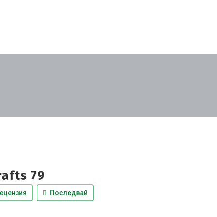
rafts 79
ецензия
Последвай