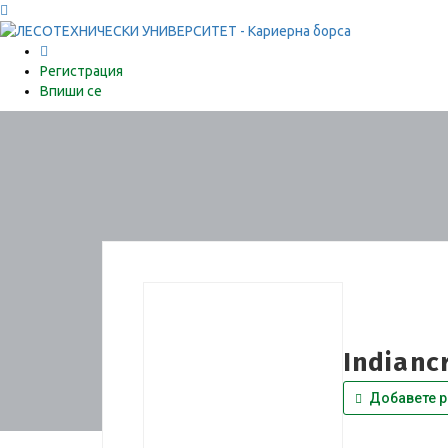
0
Регистрация
Впиши се
Indianc
Добавете р