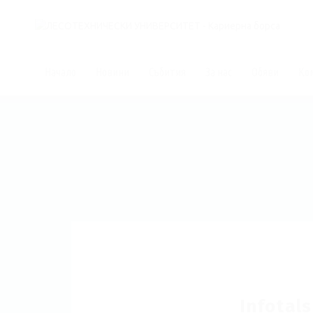
Начало
Новини
Събития
За нас
Обяви
Ко
Infotals