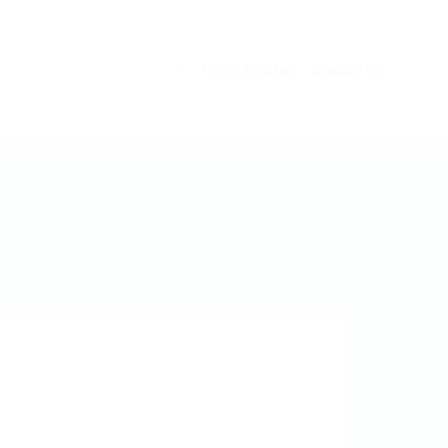
Регистрация
Впиши се
0