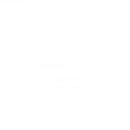
Добавете р
Преглед
Публикувани
Ра
7
работни места
0