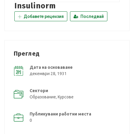
Insulinorm
Добавете рецензия
Последвай
Преглед
Дата на основаване
декември 28, 1931
Сектори
Образование, Курсове
Публикувани работни места
0