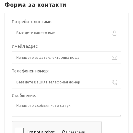
Форма за контакти
Потребителско име:
Имейл адрес:
Телефонен номер:
Съобщение:
Презареди