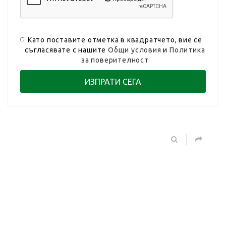
Като поставите отметка в квадратчето, вие се
съгласявате с нашите
Общи условия
и
Политика
за поверителност