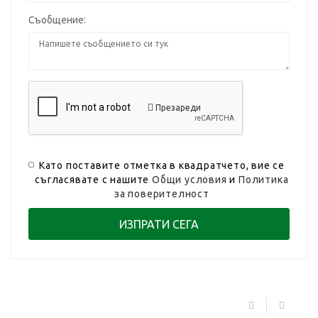
Съобщение:
Презареди
Като поставите отметка в квадратчето, вие се
съгласявате с нашите
Общи условия
и
Политика
за поверителност