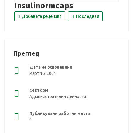
Insulinormcaps
Добавете рецензия
Последвай
Преглед
Дата на основаване
март 16, 2001
Сектори
Административни дейности
Публикувани работни места
0