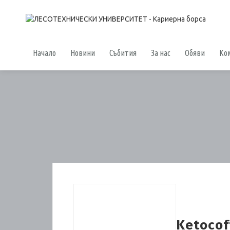
Начало
Новини
Събития
За нас
Обяви
Ко
Ketocof