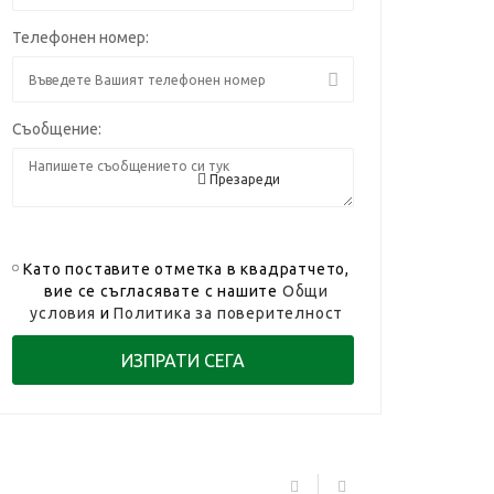
Телефонен номер:
Съобщение:
Презареди
Като поставите отметка в квадратчето,
вие се съгласявате с нашите
Общи
условия
и
Политика за поверителност