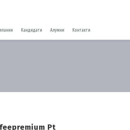
мпании
Кандидати
Алумни
Контакти
feepremium Pt