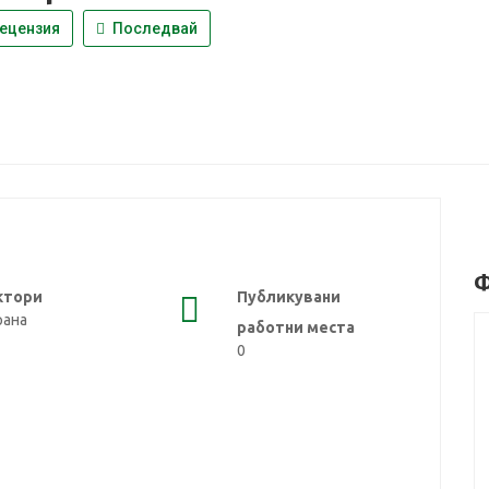
ецензия
Последвай
Ф
ктори
Публикувани
рана
работни места
0