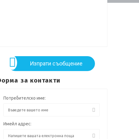
Изпрати съобщение
орма за контакти
Потребителско име:
Имейл адрес: