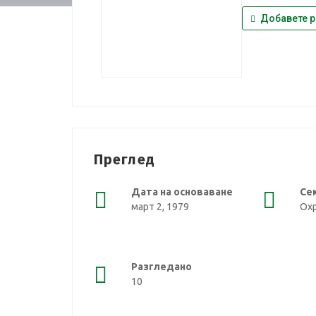
Добавете р
Преглед
Дата на основаване
Се
март 2, 1979
Ох
Разгледано
10