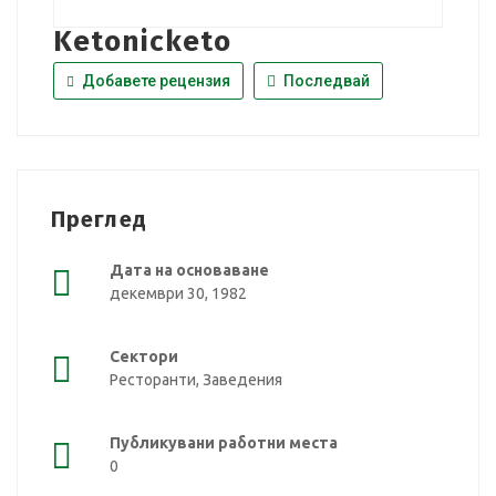
Ketonicketo
Добавете рецензия
Последвай
Преглед
Дата на основаване
декември 30, 1982
Сектори
Ресторанти, Заведения
Публикувани работни места
0