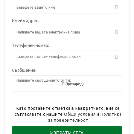
Имейл адрес:
Телефонен номер:
Съобщение:
Презареди
Като поставите отметка в квадратчето, вие се
съгласявате с нашите
Общи условия
и
Политика
за поверителност