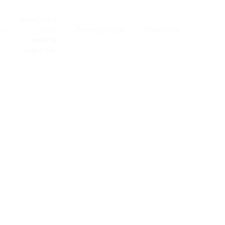
Известия
0
Регистрация
Впиши се
ново
0
Нямате
известия.