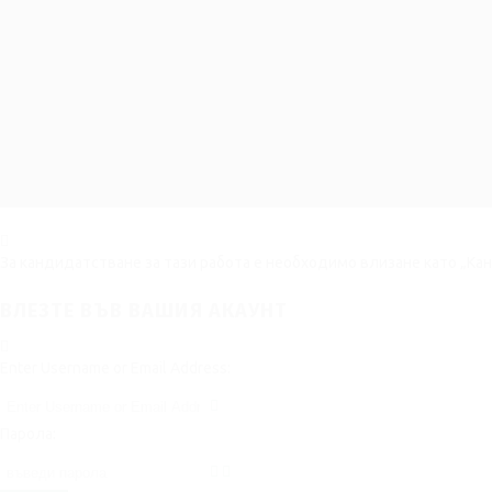
За кандидатстване за тази работа е необходимо влизане като „Ка
ВЛЕЗТЕ ВЪВ ВАШИЯ АКАУНТ
Enter Username or Email Address:
Парола: