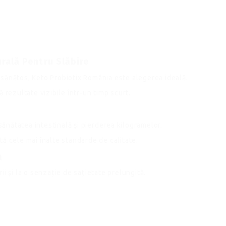
rală Pentru Slăbire
ti sănătos, Keto Probiotix România este alegerea ideală.
 rezultate vizibile într-un timp scurt.
 sănătatea intestinală și pierderea kilogramelor.
ă cele mai înalte standarde de calitate.
a
i și la o senzație de sațietate prelungită.