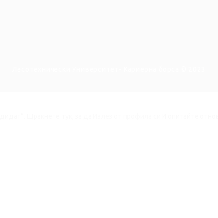
Лесотехнически Университет- Кариерна борса © 2023
ндидат“.
Щракнете тук, за да
Излез от профила си
И опитайте отно