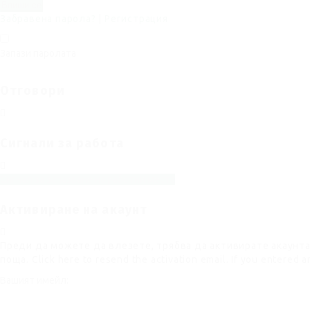
Забравена парола?
|
Регистрация
Запази паролата
Отговори
Сигнали за работа
Сигнал за запазване на работни места
Активиране на акаунт
Преди да можете да влезете, трябва да активирате акаунта 
поща.
Click here
to resend the activation email. If you entered a
Вашият имейл: