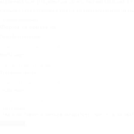
Acționează acum și fă primul pas către o viață mai sănătoasă și o 
Comandă Keto Probiotix România astăzi și transformă-ți via
Изпрати съобщение
Форма за контакти
Потребителско име:
Имейл адрес:
Телефонен номер:
Съобщение:
Презареди
Като поставите отметка в квадратчето, вие се съгласява