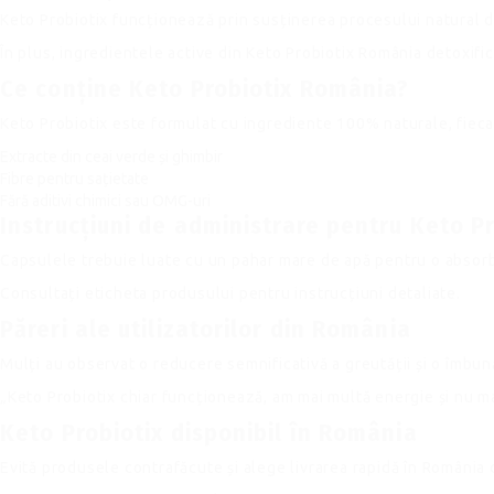
Keto Probiotix funcționează prin susținerea procesului natural 
În plus, ingredientele active din Keto Probiotix România detoxific
Ce conține Keto Probiotix România?
Keto Probiotix este formulat cu ingrediente 100% naturale, fieca
Extracte din ceai verde și ghimbir
Fibre pentru sațietate
Fără aditivi chimici sau OMG-uri
Instrucțiuni de administrare pentru Keto P
Capsulele trebuie luate cu un pahar mare de apă pentru o absorb
Consultați eticheta produsului pentru instrucțiuni detaliate.
Păreri ale utilizatorilor din România
Mulți au observat o reducere semnificativă a greutății și o îmbun
„Keto Probiotix chiar funcționează, am mai multă energie și nu ma
Keto Probiotix disponibil în România
Evită produsele contrafăcute și alege livrarea rapidă în România