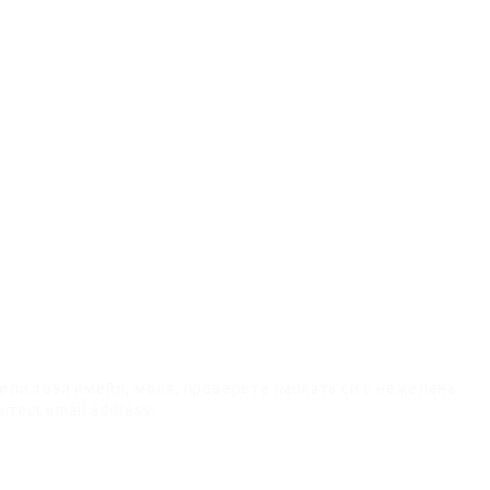
чили този имейл, моля, проверете папката си с нежелана
orrect email address.