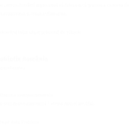
de cetoză, forțând organismul să folosească grăsimea ca sursă de
ă organismul și reduc inflamațiile.
re având rolul său în procesul de slăbire.
robiotix România
ție eficientă.
ătățire a energiei generale.
i simt foame constantă,“ afirmă Andrei din Cluj.
 de pe
Keto Probiotix
.