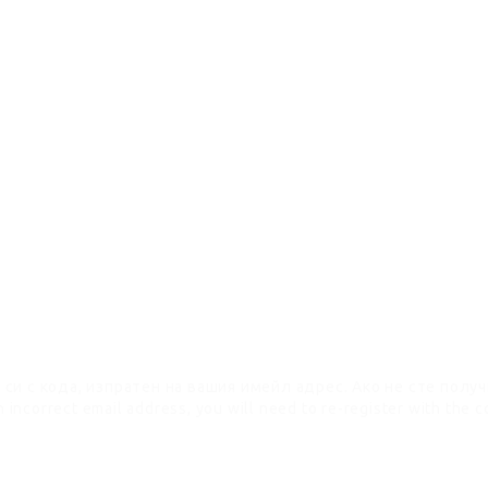
си с кода, изпратен на вашия имейл адрес. Ако не сте полу
n incorrect email address, you will need to re-register with the c