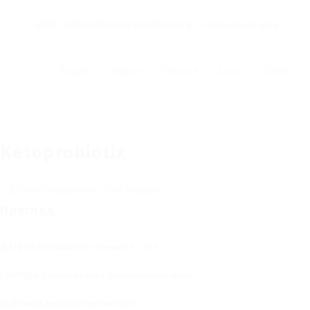
Начало
Новини
Събития
За нас
Обяви
Ketoprobiotix
Добавете рецензия
Последвай
Преглед
Дата на основаване
ноември 6, 1955
Сектори
Детегледачки и Домашни помощници
Публикувани работни места
0