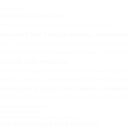
Разгледано
5
Описание на компанията
Keto Probiotix România – Slăbește Rapid și Natural
Descoperă Keto Probiotix România: Soluția Natu
Dacă îți dorești să atingi starea de cetoză mai rapid și să slăbeș
Este perfect pentru oricine urmează o dietă keto și vrea să obțină
Ce este Keto Probiotix?
Probioticele și ingredientele naturale din Keto Probiotix sprijină
Formulat special pentru piața din România, Keto Probiotix respect
Avantajele utilizării Keto Probiotix Români
Utilizarea Keto Probiotix România contribuie la reducerea balonări
Accelerează metabolismul
Oferă energie naturală
Siluetă vizibil schimbată în câteva săptămâni
Cum funcționează Keto Probiotix?