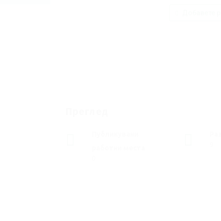
Добавете р
Преглед
Публикувани
Ра
9
работни места
0