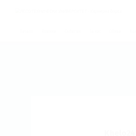
Начало
Новини
Събития
За нас
Обяви
Ко
Khelo24