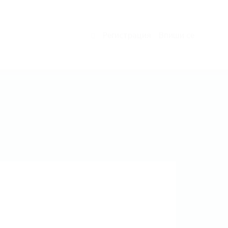
Регистрация
Впиши се
0