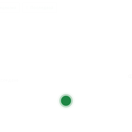
ецензия
Последвай
Ф
згледано