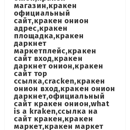
магазин,кракен
официальный
сайт,кракен онион
адрес,кракен
площадка,кракен
даркнет
маркетплейс,кракен
сайт вход,кракен
даркнет онион,кракен
сайт тор
ссылка,cracken,кракен
онион вход,кракен онион
даркнет,официальный
сайт кракен онион,what
is a kraken,ссылка на
сайт кракен,кракен
маркет,кракен маркет