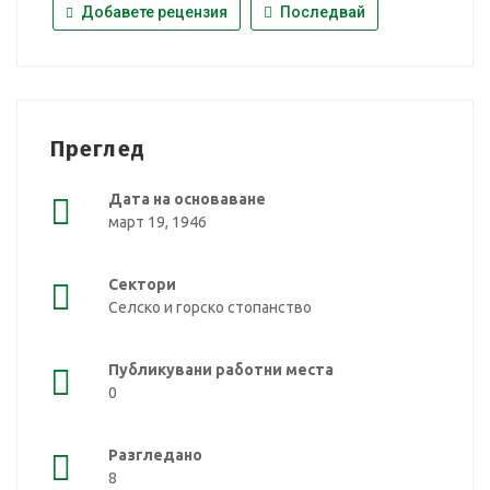
Добавете рецензия
Последвай
Преглед
Дата на основаване
март 19, 1946
Сектори
Селско и горско стопанство
Публикувани работни места
0
Разгледано
8