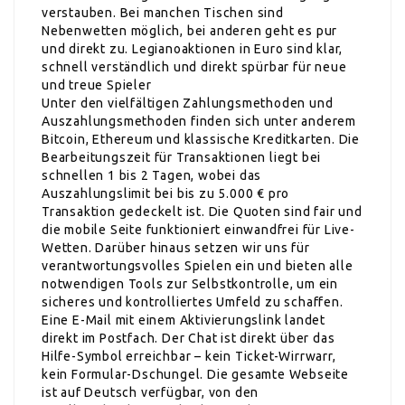
verstauben. Bei manchen Tischen sind
Nebenwetten möglich, bei anderen geht es pur
und direkt zu. Legianoaktionen in Euro sind klar,
schnell verständlich und direkt spürbar für neue
und treue Spieler
Unter den vielfältigen Zahlungsmethoden und
Auszahlungsmethoden finden sich unter anderem
Bitcoin, Ethereum und klassische Kreditkarten. Die
Bearbeitungszeit für Transaktionen liegt bei
schnellen 1 bis 2 Tagen, wobei das
Auszahlungslimit bei bis zu 5.000 € pro
Transaktion gedeckelt ist. Die Quoten sind fair und
die mobile Seite funktioniert einwandfrei für Live-
Wetten. Darüber hinaus setzen wir uns für
verantwortungsvolles Spielen ein und bieten alle
notwendigen Tools zur Selbstkontrolle, um ein
sicheres und kontrolliertes Umfeld zu schaffen.
Eine E-Mail mit einem Aktivierungslink landet
direkt im Postfach. Der Chat ist direkt über das
Hilfe-Symbol erreichbar – kein Ticket-Wirrwarr,
kein Formular-Dschungel. Die gesamte Webseite
ist auf Deutsch verfügbar, von den