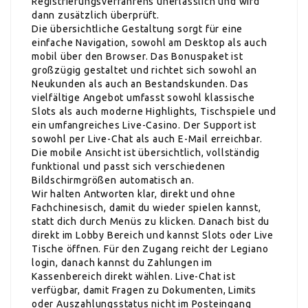
Registrierungsverfahrens unerlässlich und wird
dann zusätzlich überprüft.
Die übersichtliche Gestaltung sorgt für eine
einfache Navigation, sowohl am Desktop als auch
mobil über den Browser. Das Bonuspaket ist
großzügig gestaltet und richtet sich sowohl an
Neukunden als auch an Bestandskunden. Das
vielfältige Angebot umfasst sowohl klassische
Slots als auch moderne Highlights, Tischspiele und
ein umfangreiches Live-Casino. Der Support ist
sowohl per Live-Chat als auch E-Mail erreichbar.
Die mobile Ansicht ist übersichtlich, vollständig
funktional und passt sich verschiedenen
Bildschirmgrößen automatisch an.
Wir halten Antworten klar, direkt und ohne
Fachchinesisch, damit du wieder spielen kannst,
statt dich durch Menüs zu klicken. Danach bist du
direkt im Lobby Bereich und kannst Slots oder Live
Tische öffnen. Für den Zugang reicht der Legiano
login, danach kannst du Zahlungen im
Kassenbereich direkt wählen. Live-Chat ist
verfügbar, damit Fragen zu Dokumenten, Limits
oder Auszahlungsstatus nicht im Posteingang