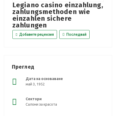
Legiano casino einzahlung,
zahlungsmethoden wie
einzahlen sichere
zahlungen
Добавете рецензия
Последвай
Преглед
Дата на основаване
май 3, 1952
Сектори
Салони за красота