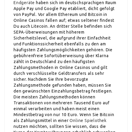
Endgeräte
haben sich im deutschsprachigen Raum
Apple Pay und Google Pay etabliert, dicht gefolgt
von PayPal. Vor allem Ethereum und Bitcoin in
Online Casinos fallen auf; etwas seltener findest
Du auch Litecoin. An dritter Stelle befinden sich
SEPA-Überweisungen mit höherem
Sicherheitslevel, die aufgrund ihrer Einfachheit
und Funktionssicherheit ebenfalls zu den am
häufigsten Zahlungsmöglichkeiten gehören. Die
gebührenfreie Sofortüberweisung über Klarna
zählt in Deutschland zu den häufigsten
Zahlungsmethoden in Online Casinos und gilt
durch verschlüsselte Geldtransfers als sehr
sicher. Nachdem Sie Ihre bevorzugte
Zahlungsmethode gefunden haben, müssen Sie
den gewünschten Einzahlungsbetrag festlegen.
Die meisten Zahlungsmethoden können
Transaktionen von mehreren Tausend Euro auf
einmal verarbeiten und haben meist einen
Mindestbetrag von nur 10 Euro. Wenn Sie Bitcoin
als Zahlungsmittel in einer
Online Spielothek
nutzen möchten, sollten Sie wissen, dass die