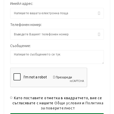
Имейл адрес:
Телефонен номер:
Съобщение:
Презареди
Като поставите отметка в квадратчето, вие се
съгласявате с нашите
Общи условия
и
Политика
за поверителност