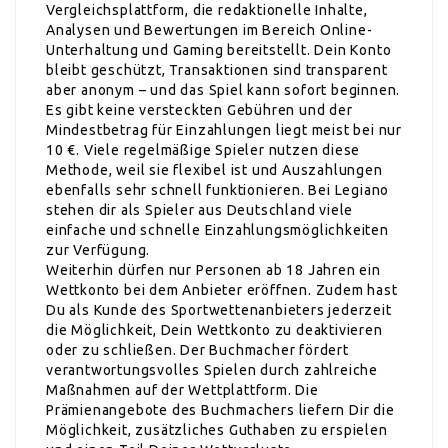
Vergleichsplattform, die redaktionelle Inhalte,
Analysen und Bewertungen im Bereich Online-
Unterhaltung und Gaming bereitstellt. Dein Konto
bleibt geschützt, Transaktionen sind transparent
aber anonym – und das Spiel kann sofort beginnen.
Es gibt keine versteckten Gebühren und der
Mindestbetrag für Einzahlungen liegt meist bei nur
10 €. Viele regelmäßige Spieler nutzen diese
Methode, weil sie flexibel ist und Auszahlungen
ebenfalls sehr schnell funktionieren. Bei Legiano
stehen dir als Spieler aus Deutschland viele
einfache und schnelle Einzahlungsmöglichkeiten
zur Verfügung.
Weiterhin dürfen nur Personen ab 18 Jahren ein
Wettkonto bei dem Anbieter eröffnen. Zudem hast
Du als Kunde des Sportwettenanbieters jederzeit
die Möglichkeit, Dein Wettkonto zu deaktivieren
oder zu schließen. Der Buchmacher fördert
verantwortungsvolles Spielen durch zahlreiche
Maßnahmen auf der Wettplattform. Die
Prämienangebote des Buchmachers liefern Dir die
Möglichkeit, zusätzliches Guthaben zu erspielen