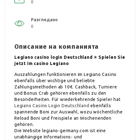
0
Разгледано
6
Описание на компанията
Legiano casino login Deutschland ⭐️ Spielen Sie
jetzt im casino Legiano
Auszahlungen funktionieren im Legiano Casino
ebenfalls über wichtige und beliebte
Zahlungsmethoden ab 10€. Cashback, Turniere
und Bonus Crab gehören ebenfalls zu den
Besonderheiten. Für wiederkehrende Spieler hat
Legiano Casino Login Deutschland
ebenfalls
spannende Boni zur Auswahl, wozu wöchentliche
Reload Boni und Freispiele an Wochenenden
gehören.
Die Website legiano-germany.com ist eine
unabhängige Informations- und