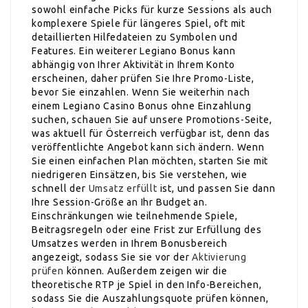
sowohl einfache Picks für kurze Sessions als auch
komplexere Spiele für längeres Spiel, oft mit
detaillierten Hilfedateien zu Symbolen und
Features. Ein weiterer Legiano Bonus kann
abhängig von Ihrer Aktivität in Ihrem Konto
erscheinen, daher prüfen Sie Ihre Promo-Liste,
bevor Sie einzahlen. Wenn Sie weiterhin nach
einem Legiano Casino Bonus ohne Einzahlung
suchen, schauen Sie auf unsere Promotions-Seite,
was aktuell für Österreich verfügbar ist, denn das
veröffentlichte Angebot kann sich ändern. Wenn
Sie einen einfachen Plan möchten, starten Sie mit
niedrigeren Einsätzen, bis Sie verstehen, wie
schnell der
Umsatz erfüllt
ist, und passen Sie dann
Ihre Session-Größe an Ihr Budget an.
Einschränkungen wie teilnehmende Spiele,
Beitragsregeln oder eine Frist zur Erfüllung des
Umsatzes werden in Ihrem Bonusbereich
angezeigt, sodass Sie sie vor der
Aktivierung
prüfen
können. Außerdem zeigen wir die
theoretische RTP je Spiel in den Info-Bereichen,
sodass Sie die Auszahlungsquote prüfen können,