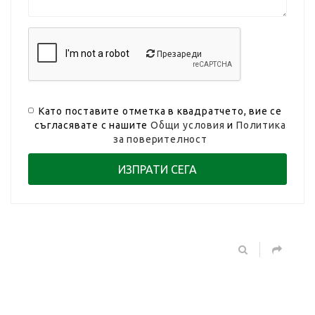
Презареди
Като поставите отметка в квадратчето, вие се
съгласявате с нашите
Общи условия
и
Политика
за поверителност