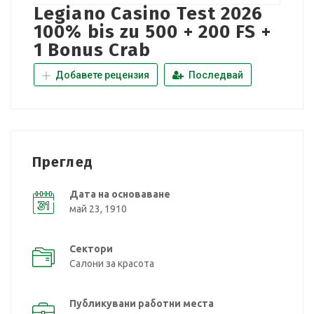
Legiano Casino Test 2026
100% bis zu 500 + 200 FS +
1 Bonus Crab
Добавете рецензия
Последвай
Преглед
Дата на основаване
май 23, 1910
Сектори
Салони за красота
Публикувани работни места