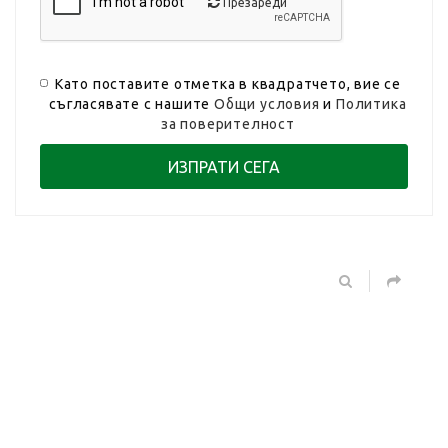
Презареди
Като поставите отметка в квадратчето, вие се
съгласявате с нашите
Общи условия
и
Политика
за поверителност