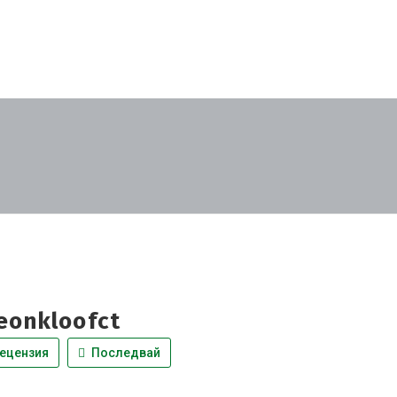
leonkloofct
ецензия
Последвай