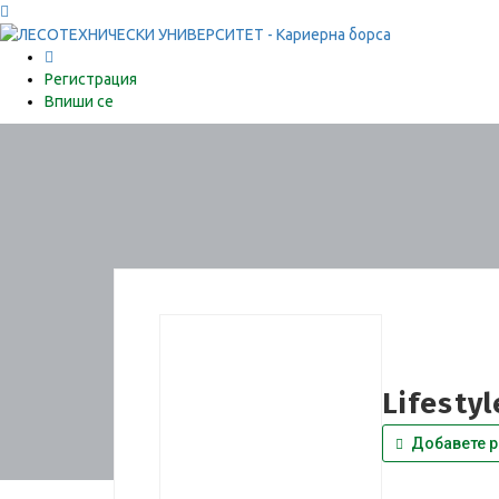
0
Регистрация
Впиши се
Lifesty
Добавете р