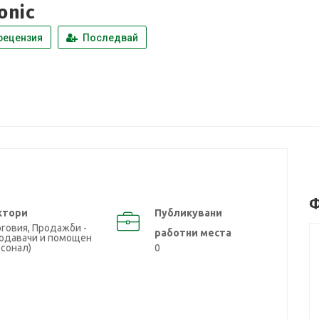
onic
рецензия
Последвай
Ф
ктори
Публикувани
говия, Продажби -
работни места
родавачи и помощен
сонал)
0