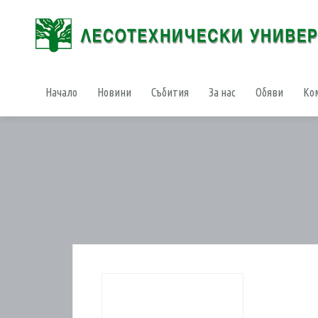
Начало
Новини
Събития
За нас
Обяви
Ко