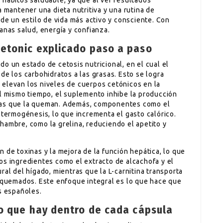
 hábitos saludable, ya que al ver resultados
a mantener una dieta nutritiva y una rutina de
 de un estilo de vida más activo y consciente. Con
anas salud, energía y confianza.
etonic explicado paso a paso
o un estado de cetosis nutricional, en el cual el
de los carbohidratos a las grasas. Esto se logra
 elevan los niveles de cuerpos cetónicos en la
Al mismo tiempo, el suplemento inhibe la producción
las que la queman. Además, componentes como el
 termogénesis, lo que incrementa el gasto calórico.
hambre, como la grelina, reduciendo el apetito y
 de toxinas y la mejora de la función hepática, lo que
os ingredientes como el extracto de alcachofa y el
ral del hígado, mientras que la L-carnitina transporta
r quemados. Este enfoque integral es lo que hace que
s españoles.
o que hay dentro de cada cápsula