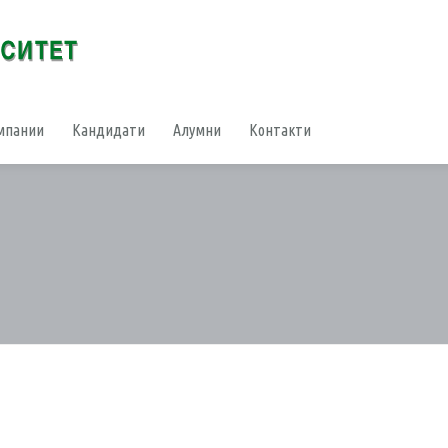
мпании
Кандидати
Алумни
Контакти