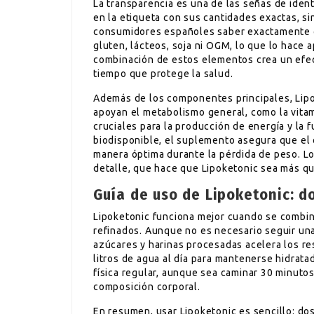
La transparencia es una de las señas de iden
en la etiqueta con sus cantidades exactas, si
consumidores españoles saber exactamente 
gluten, lácteos, soja ni OGM, lo que lo hace a
combinación de estos elementos crea un efec
tiempo que protege la salud.
Además de los componentes principales, Lipo
apoyan el metabolismo general, como la vitam
cruciales para la producción de energía y la 
biodisponible, el suplemento asegura que el 
manera óptima durante la pérdida de peso. Lo
detalle, que hace que Lipoketonic sea más q
Guía de uso de Lipoketonic: 
Lipoketonic funciona mejor cuando se combina
refinados. Aunque no es necesario seguir una
azúcares y harinas procesadas acelera los r
litros de agua al día para mantenerse hidratado
física regular, aunque sea caminar 30 minutos
composición corporal.
En resumen, usar Lipoketonic es sencillo: do