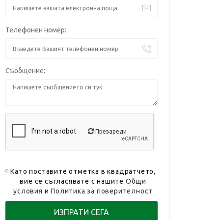
Телефонен номер:
Съобщение:
Презареди
Като поставите отметка в квадратчето,
вие се съгласявате с нашите
Общи
условия
и
Политика за поверителност