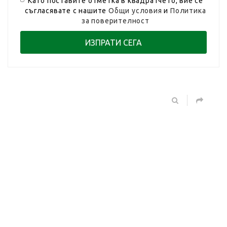
Като поставите отметка в квадратчето, вие се
съгласявате с нашите
Общи условия
и
Политика
за поверителност