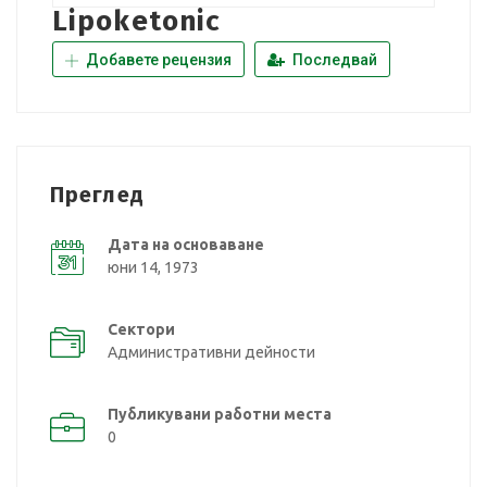
Lipoketonic
Добавете рецензия
Последвай
Преглед
Дата на основаване
юни 14, 1973
Сектори
Административни дейности
Публикувани работни места
0