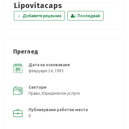
Lipovitacaps
Добавете рецензия
Последвай
Преглед
Дата на основаване
февруари 24, 1995
Сектори
Право, Юридически услуги
Публикувани работни места
0