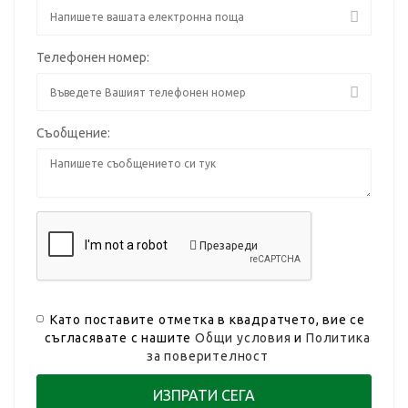
Телефонен номер:
Съобщение:
Презареди
Като поставите отметка в квадратчето, вие се
съгласявате с нашите
Общи условия
и
Политика
за поверителност