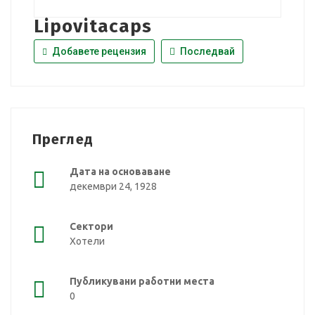
Lipovitacaps
Добавете рецензия
Последвай
Преглед
Дата на основаване
декември 24, 1928
Сектори
Хотели
Публикувани работни места
0