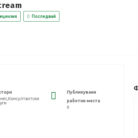
cream
ецензия
Последвай
Ф
ктори
Публикувани
нес,Консултантски
работни места
уги
0