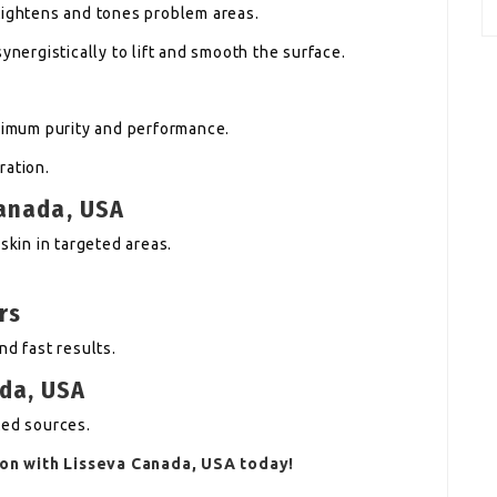
tightens and tones problem areas.
ynergistically to lift and smooth the surface.
aximum purity and performance.
ration.
Canada, USA
skin in targeted areas.
rs
nd fast results.
da, USA
ted sources.
ion with
Lisseva
Canada, USA today!