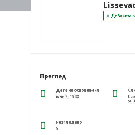
Lisseva
Добавете р
Преглед
Дата на основаване
Се
юли 2, 1980
Биз
усл
Разгледано
9