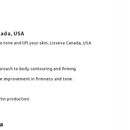
nada, USA
to tone and lift your skin, Lisseva Canada, USA
roach to body contouring and firming.
le improvement in firmness and tone.
tin production.
va