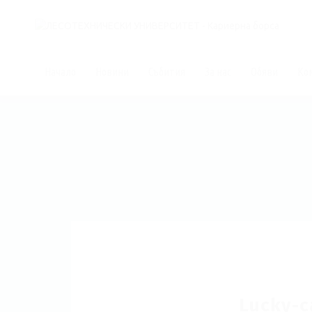
Начало
Новини
Събития
За нас
Обяви
Ко
Lucky-