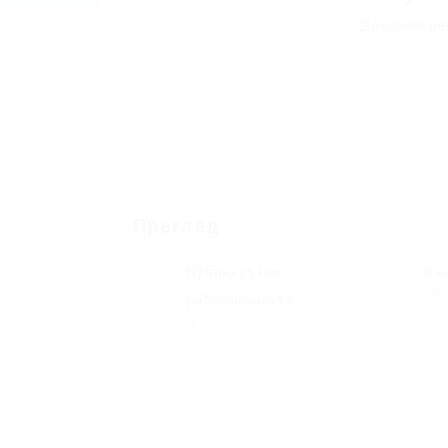
Добавете ре
Преглед
Публикувани
Ра
10
работни места
0