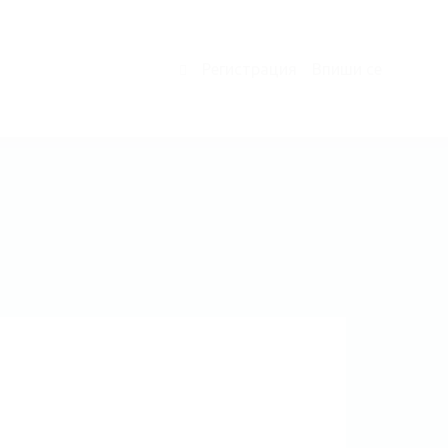
Регистрация
Впиши се
0