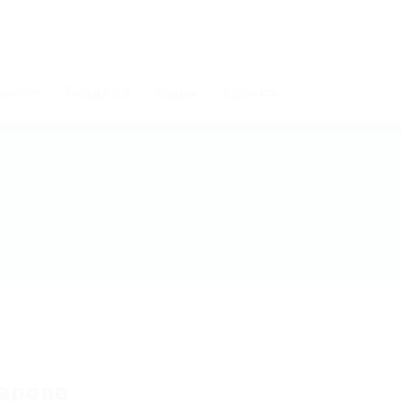
мпании
Кандидати
Алумни
Контакти
capone