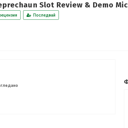
eprechaun Slot Review & Demo Mi
рецензия
Последвай
Ф
згледано