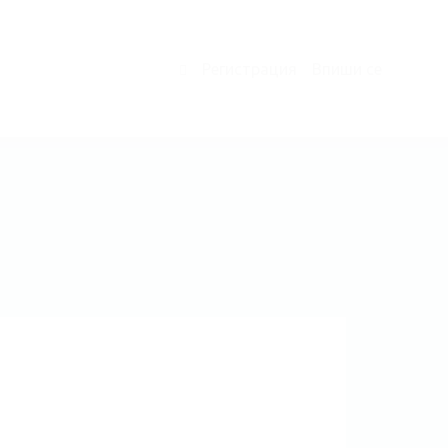
Регистрация
Впиши се
0