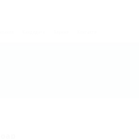
мпании
Кандидати
Алумни
Контакти
soap