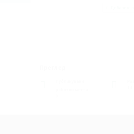
Добавете р
Преглед
Публикувани
Ра
14
работни места
0