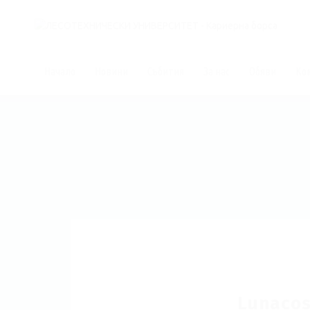
Начало
Новини
Събития
За нас
Обяви
Ко
Lunaco