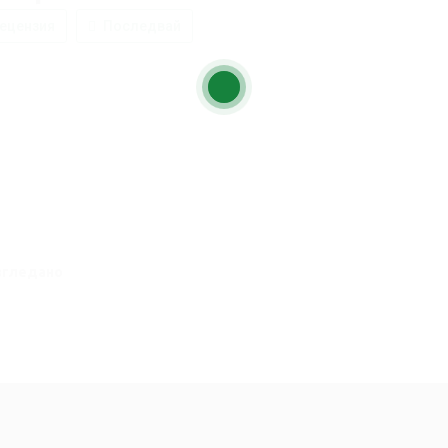
ецензия
Последвай
згледано