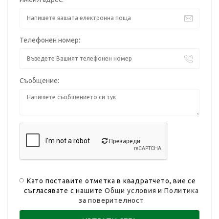
Телефонен номер:
Съобщение:
Презареди
Като поставите отметка в квадратчето, вие се
съгласявате с нашите
Общи условия
и
Политика
за поверителност