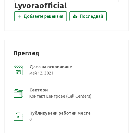
Lyvoraofficial
Добавете рецензия
Последвай
Преглед
Дата на основаване
май 12, 2021
Сектори
Контакт центрове (Call Centers)
Публикувани работни места
0