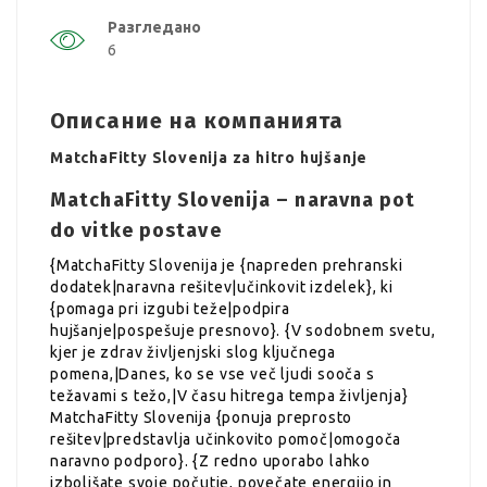
Разгледано
6
Описание на компанията
MatchaFitty Slovenija za hitro hujšanje
MatchaFitty Slovenija – naravna pot
do vitke postave
{MatchaFitty Slovenija je {napreden prehranski
dodatek|naravna rešitev|učinkovit izdelek}, ki
{pomaga pri izgubi teže|podpira
hujšanje|pospešuje presnovo}. {V sodobnem svetu,
kjer je zdrav življenjski slog ključnega
pomena,|Danes, ko se vse več ljudi sooča s
težavami s težo,|V času hitrega tempa življenja}
MatchaFitty Slovenija {ponuja preprosto
rešitev|predstavlja učinkovito pomoč|omogoča
naravno podporo}. {Z redno uporabo lahko
izboljšate svoje počutje, povečate energijo in