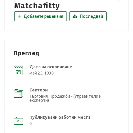
Matchafitty
Добавете рецензия
Последвай
Преглед
Дата на основаване
май 25, 1930
Сектори
Търговия, Продажби - (Управители и
експерти)
Публикувани работни места
0