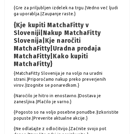
{Gre za priljubljen izdelek na trgu.|Vedno več ljudi
ga uporablja.|Zaupanje raste.}
{Kje kupiti MatchaFitty v
Sloveniji|Nakup MatchaFitty
Slovenija|Kje naročiti
MatchaFitty|Uradna prodaja
MatchaFitty|Kako kupiti
MatchaFitty}
{MatchaFitty Slovenija je na voljo na uradni
strani.|Priporočamo nakup preko preverjenih
virov.|Izognite se ponaredkom.}
{Naročilo je hitro in enostavno.|Dostava je
zanesljiva.|Plačilo je varno.}
{Pogosto so na voljo posebne ponudbe.|Izkoristite
popuste.|Preverite aktualne akcije.}
{Ne odlašajte z odločitvijo.|Začnite svojo pot