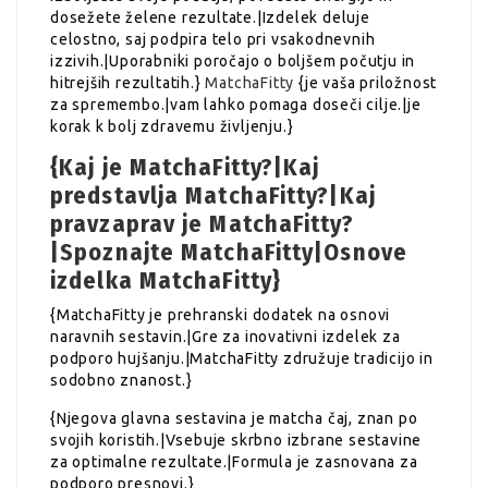
dosežete želene rezultate.|Izdelek deluje
celostno, saj podpira telo pri vsakodnevnih
izzivih.|Uporabniki poročajo o boljšem počutju in
hitrejših rezultatih.}
MatchaFitty
{je vaša priložnost
za spremembo.|vam lahko pomaga doseči cilje.|je
korak k bolj zdravemu življenju.}
{Kaj je MatchaFitty?|Kaj
predstavlja MatchaFitty?|Kaj
pravzaprav je MatchaFitty?
|Spoznajte MatchaFitty|Osnove
izdelka MatchaFitty}
{MatchaFitty je prehranski dodatek na osnovi
naravnih sestavin.|Gre za inovativni izdelek za
podporo hujšanju.|MatchaFitty združuje tradicijo in
sodobno znanost.}
{Njegova glavna sestavina je matcha čaj, znan po
svojih koristih.|Vsebuje skrbno izbrane sestavine
za optimalne rezultate.|Formula je zasnovana za
podporo presnovi.}