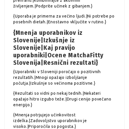
prehrano.|Kombinirajte z aktivnim
življenjem.|Podprite učinek z gibanjem.}
{Uporaba je primerna za večino ljudi.|Ni potrebe po
posebnih dietah.|Enostavno vključite v rutino.}
{Mnenja uporabnikov iz
Slovenije|Izkušnje iz
Slovenije|Kaj pravijo
uporabniki|Ocene MatchaFitty
Slovenija|Resnični rezultati}
{Uporabniki v Sloveniji poročajo o pozitivnih
rezultatih.|Mnogi opažajo izboljšanje
počutja.|Izkušnje so večinoma pozitivne.}
{Rezultati so vidni po nekaj tednih.|Nekateri
opažajo hitro izgubo teže.|Drugi cenijo povečano
energijo.}
{Mnenja potrjujejo učinkovitost
izdelka.|Zadovoljstvo uporabnikov je
visoko.|Priporočila so pogosta.}