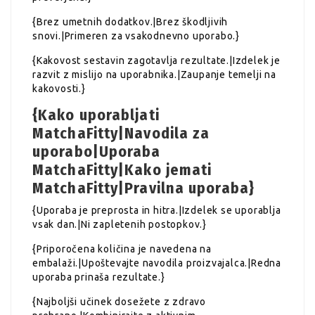
{Brez umetnih dodatkov.|Brez škodljivih
snovi.|Primeren za vsakodnevno uporabo.}
{Kakovost sestavin zagotavlja rezultate.|Izdelek je
razvit z mislijo na uporabnika.|Zaupanje temelji na
kakovosti.}
{Kako uporabljati
MatchaFitty|Navodila za
uporabo|Uporaba
MatchaFitty|Kako jemati
MatchaFitty|Pravilna uporaba}
{Uporaba je preprosta in hitra.|Izdelek se uporablja
vsak dan.|Ni zapletenih postopkov.}
{Priporočena količina je navedena na
embalaži.|Upoštevajte navodila proizvajalca.|Redna
uporaba prinaša rezultate.}
{Najboljši učinek dosežete z zdravo