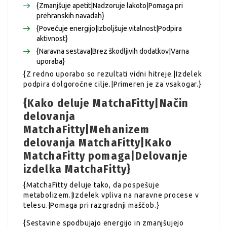
{Zmanjšuje apetit|Nadzoruje lakoto|Pomaga pri
prehranskih navadah}
{Povečuje energijo|Izboljšuje vitalnost|Podpira
aktivnost}
{Naravna sestava|Brez škodljivih dodatkov|Varna
uporaba}
{Z redno uporabo so rezultati vidni hitreje.|Izdelek
podpira dolgoročne cilje.|Primeren je za vsakogar.}
{Kako deluje MatchaFitty|Način
delovanja
MatchaFitty|Mehanizem
delovanja MatchaFitty|Kako
MatchaFitty pomaga|Delovanje
izdelka MatchaFitty}
{MatchaFitty deluje tako, da pospešuje
metabolizem.|Izdelek vpliva na naravne procese v
telesu.|Pomaga pri razgradnji maščob.}
{Sestavine spodbujajo energijo in zmanjšujejo