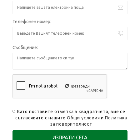
Телефонен номер:
Съобщение:
Презареди
Като поставите отметка в квадратчето, вие се
съгласявате с нашите
Общи условия
и
Политика
за поверителност