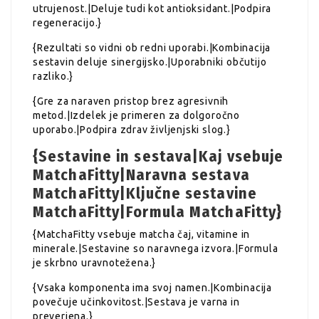
utrujenost.|Deluje tudi kot antioksidant.|Podpira
regeneracijo.}
{Rezultati so vidni ob redni uporabi.|Kombinacija
sestavin deluje sinergijsko.|Uporabniki občutijo
razliko.}
{Gre za naraven pristop brez agresivnih
metod.|Izdelek je primeren za dolgoročno
uporabo.|Podpira zdrav življenjski slog.}
{Sestavine in sestava|Kaj vsebuje
MatchaFitty|Naravna sestava
MatchaFitty|Ključne sestavine
MatchaFitty|Formula MatchaFitty}
{MatchaFitty vsebuje matcha čaj, vitamine in
minerale.|Sestavine so naravnega izvora.|Formula
je skrbno uravnotežena.}
{Vsaka komponenta ima svoj namen.|Kombinacija
povečuje učinkovitost.|Sestava je varna in
preverjena.}