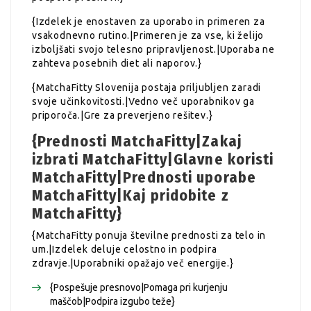
{Izdelek je enostaven za uporabo in primeren za
vsakodnevno rutino.|Primeren je za vse, ki želijo
izboljšati svojo telesno pripravljenost.|Uporaba ne
zahteva posebnih diet ali naporov.}
{MatchaFitty Slovenija postaja priljubljen zaradi
svoje učinkovitosti.|Vedno več uporabnikov ga
priporoča.|Gre za preverjeno rešitev.}
{Prednosti MatchaFitty|Zakaj
izbrati MatchaFitty|Glavne koristi
MatchaFitty|Prednosti uporabe
MatchaFitty|Kaj pridobite z
MatchaFitty}
{MatchaFitty ponuja številne prednosti za telo in
um.|Izdelek deluje celostno in podpira
zdravje.|Uporabniki opažajo več energije.}
{Pospešuje presnovo|Pomaga pri kurjenju
maščob|Podpira izgubo teže}