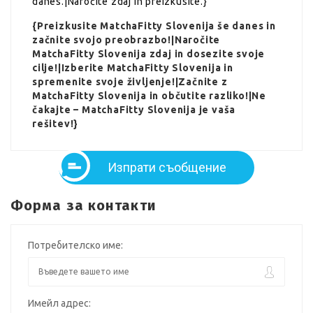
danes.|Naročite zdaj in preizkusite.}
{Preizkusite MatchaFitty Slovenija še danes in
začnite svojo preobrazbo!|Naročite
MatchaFitty Slovenija zdaj in dosezite svoje
cilje!|Izberite MatchaFitty Slovenija in
spremenite svoje življenje!|Začnite z
MatchaFitty Slovenija in občutite razliko!|Ne
čakajte – MatchaFitty Slovenija je vaša
rešitev!}
Изпрати съобщение
Форма за контакти
Потребителско име:
Имейл адрес: