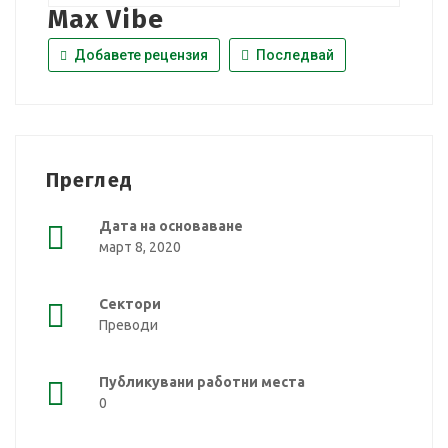
Max Vibe
Добавете рецензия
Последвай
Преглед
Дата на основаване
март 8, 2020
Сектори
Преводи
Публикувани работни места
0