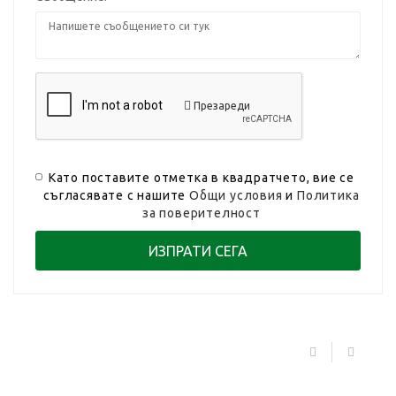
Презареди
Като поставите отметка в квадратчето, вие се
съгласявате с нашите
Общи условия
и
Политика
за поверителност