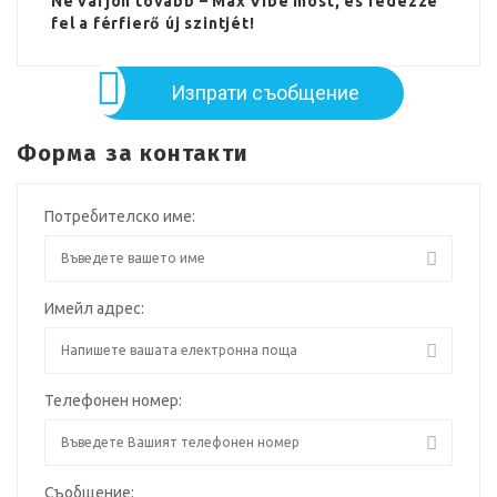
Ne várjon tovább –
Max Vibe
most, és fedezze
fel a férfierő új szintjét!
Изпрати съобщение
Форма за контакти
Потребителско име:
Имейл адрес:
Телефонен номер:
Съобщение: