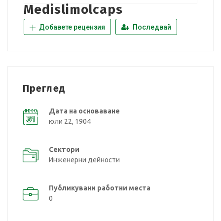
Medislimolcaps
Добавете рецензия
Последвай
Преглед
Дата на основаване
юли 22, 1904
Сектори
Инженерни дейности
Публикувани работни места
0