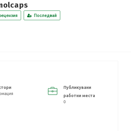
molcaps
рецензия
Последвай
ктори
Публикувани
рмация
работни места
0