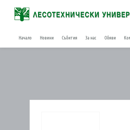
Начало
Новини
Събития
За нас
Обяви
Ко