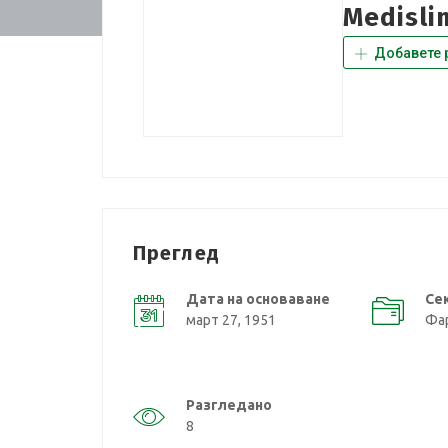
Medisli
Добавете 
Преглед
Дата на основаване
Се
март 27, 1951
Фа
Разгледано
8