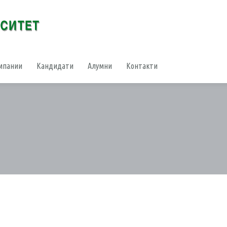
мпании
Кандидати
Алумни
Контакти