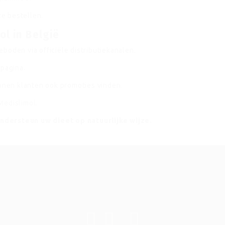
e bestellen.
l in België
boden via officiële distributiekanalen.
 pagina.
unnen klanten ook promoties vinden.
Medislimol
.
ndersteun uw dieet op natuurlijke wijze.