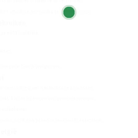
essen van het lichaam te ondersteunen.
ten omdat ze eenvoudig te gebruiken zijn.
ebruiken
 gewichtscontrole.
enten.
 categorie Diet & Weightloss.
kt
 ondersteuning van metabolische processen.
uikt, kan dit bijdragen aan gewichtscontrole.
 metabolisme.
den, blijft een gezonde levensstijl essentieel.
België