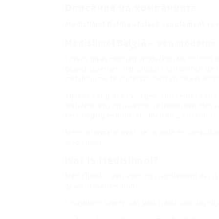
Описание на компанията
Medislimol België afslank supplement re
Medislimol België – een moderne 
Steeds meer mensen ontdekken Medislimol Be
gewichtsverlies. Het product valt binnen de
metabolisme te ondersteunen en de vetverbr
Tijdens het proces van gewichtsverlies kan 
motivatie en consistentie te behouden. Het
verzadiging te ondersteunen en zo overeten
Meer informatie over de formule en beschikbaa
Medislimol
.
Wat is Medislimol?
Medislimol is een voedingssupplement dat is
gewichtsbeheersing.
Gebruikers nemen het vaak naast hun dagelijk