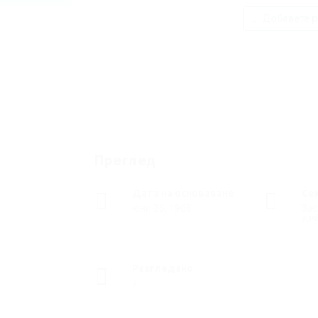
Добавете р
Преглед
Дата на основаване
Се
юни 26, 1968
За
де
Разгледано
7