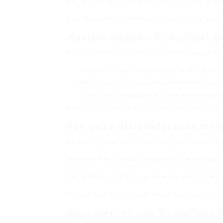
De formule is ontworpen om natuurlijke proc
Veel mensen kiezen voor dit soort supplemen
Waarom mensen Medislimol g
Dit supplement kan ondersteuning bieden bij
Helpt het lichaam energie beter te benutten.
Kan helpen bij het verminderen van snackmom
Ondersteunt dagelijkse activiteit en motivatie.
Daarom blijft het product populair binnen de
Hoe deze afslankformule wer
De werking van het product is gebaseerd op
Wanneer het lichaam energie efficiënter gebr
De formule richt zich op energie, eetlust en
Hoewel een supplement ondersteuning kan bie
Ingrediënten van Medislimol 