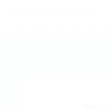
Начало
Новини
Събития
За нас
Обяви
Ко
Medisli