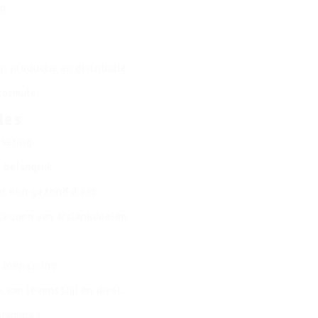
g.
n productie en distributie.
formule.
les
sering.
belangrijk.
t een gezond dieet.
steunen van afslankdoelen.
 toepassing.
 van levensstijl en dieet.
gramma’s.