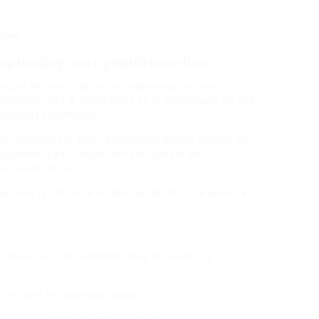
view
oplossing voor gewichtsverlies
lgië als een praktische ondersteuning voor
 categorie Diet & Weightloss en is ontworpen om het
anding te stimuleren.
een supplement zoals Medislimol België helpen om
 supplement kan helpen om een gevoel van
 te verminderen.
rheid is online te vinden via de officiële website.
 ontworpen om ondersteuning te bieden bij
se dieet en sportactiviteiten.