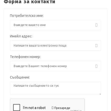
Форма за контакти
Потребителско име:
Имейл адрес:
Телефонен номер:
Съобщение:
Презареди