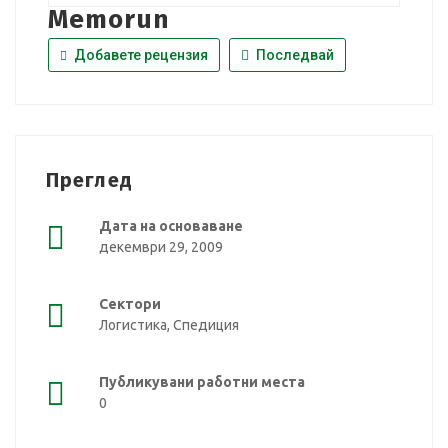
Memorun
Добавете рецензия
Последвай
Преглед
Дата на основаване
декември 29, 2009
Сектори
Логистика, Спедиция
Публикувани работни места
0