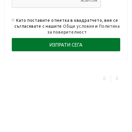
Като поставите отметка в квадратчето, вие се
съгласявате с нашите
Общи условия
и
Политика
за поверителност