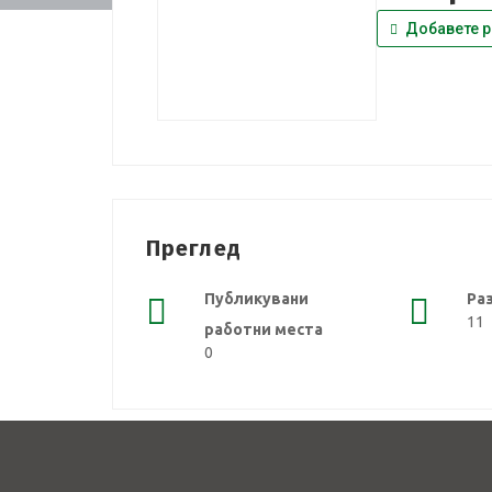
Добавете р
Преглед
Публикувани
Ра
11
работни места
0