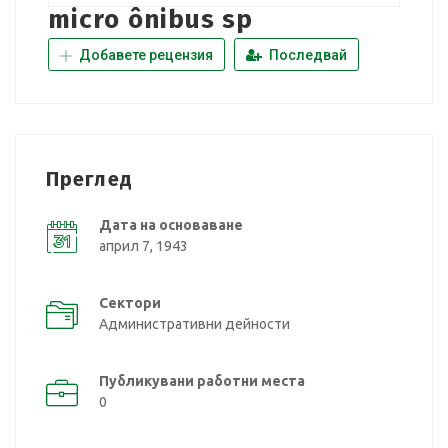
micro ônibus sp
Добавете рецензия
Последвай
Преглед
Дата на основаване
април 7, 1943
Сектори
Административни дейности
Публикувани работни места
0