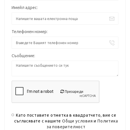
Имейл адрес:
Телефонен номер:
Съобщение:
Презареди
Като поставите отметка в квадратчето, вие се
съгласявате с нашите
Общи условия
и
Политика
за поверителност