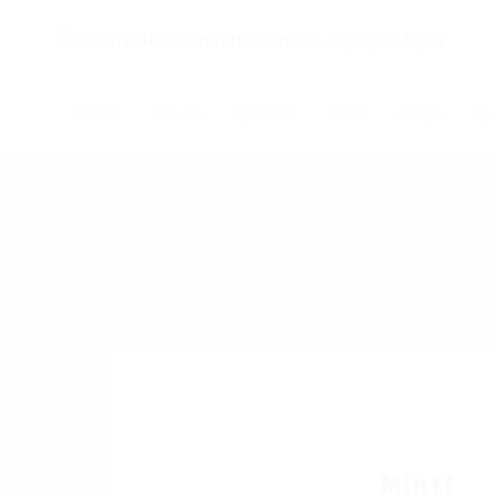
Начало
Новини
Събития
За нас
Обяви
Ко
Mintt