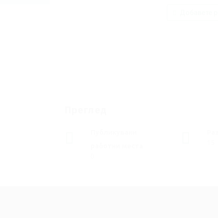
Добавете р
Преглед
Публикувани
Ра
15
работни места
0