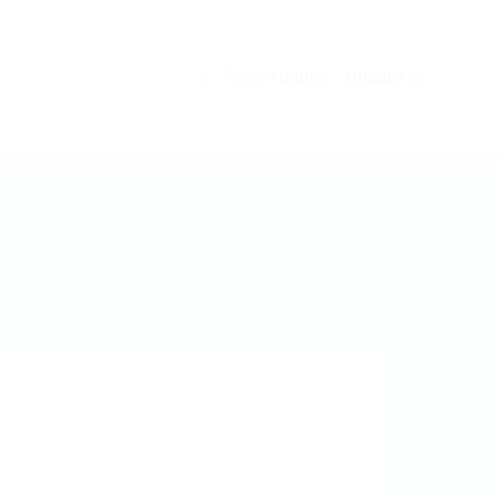
Регистрация
Впиши се
0