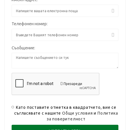
Телефонен номер:
Съобщение:
Презареди
Като поставите отметка в квадратчето, вие се
съгласявате с нашите
Общи условия
и
Политика
за поверителност