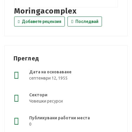
Moringacomplex
Добавете рецензия
Последвай
Преглед
Дата на основаване
септември 12, 1955
Сектори
Човешки ресурси
Публикувани работни места
0