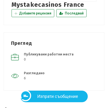
Mystakecasinos France
Добавете рецензия
Последвай
Преглед
Публикувани работни места
0
Разгледано
6
Изпрати съобщение