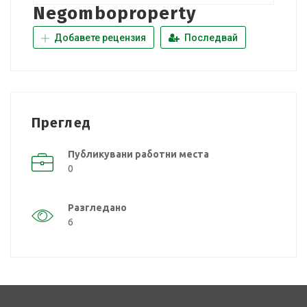
Negomboproperty
Добавете рецензия
Последвай
Преглед
Публикувани работни места
0
Разгледано
6