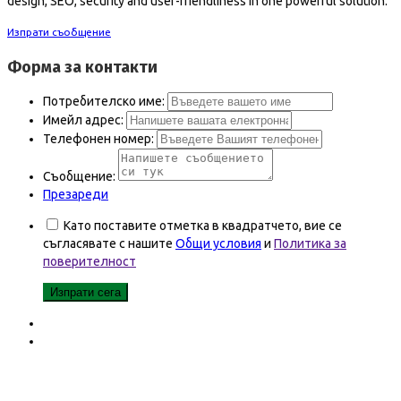
design, SEO, security and user-friendliness in one powerful solution.
Изпрати съобщение
Форма за контакти
Потребителско име:
Имейл адрес:
Телефонен номер:
Съобщение:
Презареди
Като поставите отметка в квадратчето, вие се
съгласявате с нашите
Общи условия
и
Политика за
поверителност