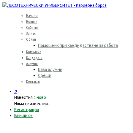
Начало
Новини
Събития
За нас
Обяви
Помощник при кандидастване за работа
Компании
Кандидати
Алумни
База алумни
Срещи
Контакти
0
Известия
ново
0
Нямате известия.
Регистрация
Впиши се