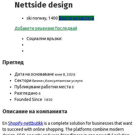
Nettside design
ski norway, 1400
Вижте на картата
Добавете рецензия
Последвай
Социални връзки:
Преглед
Дата на основаване
юни 8, 2026
Сектори
Бизнес,Консултантски услуги
Публикувани работни места
0
Разгледано
6
Founded Since
1850
Описание на компанията
En
Shopify-nettbutikk
is a complete solution for businesses that want
to succeed with online shopping. The platforms combine modern