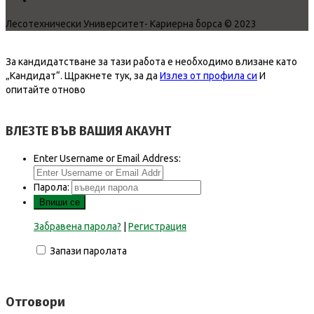
Лесотехнически Университет- Кариерна борса © 2023
За кандидатстване за тази работа е необходимо влизане като
„Кандидат“.
Щракнете тук, за да
Излез от профила си
И
опитайте отново
ВЛЕЗТЕ ВЪВ ВАШИЯ АКАУНТ
Enter Username or Email Address:
Парола:
Забравена парола?
|
Регистрация
Запази паролата
Отговори