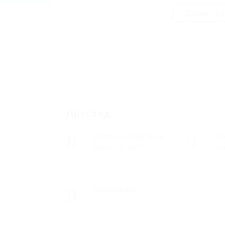
Добавете р
Преглед
Дата на основаване
Се
април 15, 1977
Ин
Разгледано
5