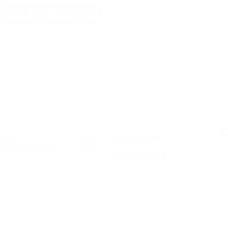
ецензия
Последвай
Ф
ктори
Публикувани
женерни дейности
работни места
0