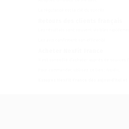
Adoptez un mode de vie sain.
La régularité est la clé du succès.
Retours des clients français
Les résultats sont souvent visibles rapideme
Les avis confirment son efficacité.
Acheter NexFit France
Il est conseillé d’acheter auprès de sources f
Pour commander, utilisez ce lien :
NexFit
.
Essayez NexFit France dès aujourd’hui et