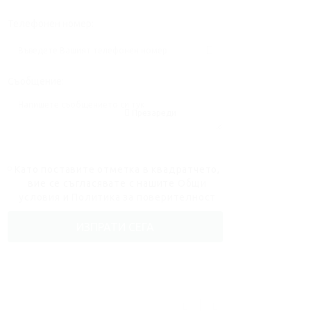
Телефонен номер:
Съобщение:
Презареди
Като поставите отметка в квадратчето,
вие се съгласявате с нашите
Общи
условия
и
Политика за поверителност