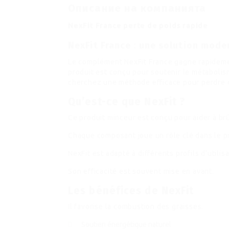
Описание на компанията
NexFit France perte de poids rapide
NexFit France : une solution mode
Le complément NexFit France gagne rapidement
produit est conçu pour soutenir le métabolism
cherchez une méthode efficace pour perdre du
Qu’est-ce que NexFit ?
Ce produit minceur est conçu pour aider à brû
Chaque composant joue un rôle clé dans le p
NexFit est adapté à différents profils d’utilis
Son efficacité est souvent mise en avant.
Les bénéfices de NexFit
Il favorise la combustion des graisses.
Soutien énergétique naturel