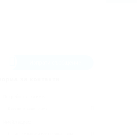
Изпрати съобщение
орма за контакти
Потребителско име:
Имейл адрес: