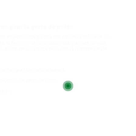
rne pour la perte de poids
 en popularité grâce à son efficacité naturelle. Ce
e et favoriser la combustion des graisses. Si vous
 poids, NexFit France peut être la réponse idéale.
ler les graisses naturellement.
rocessus de perte de poids.
ateurs.