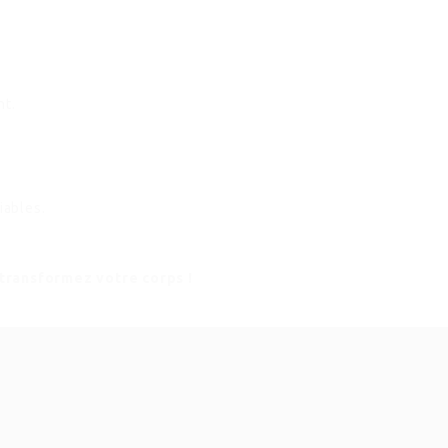
nt.
iables.
 transformez votre corps !