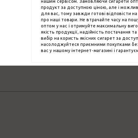
нашим сервісом. Замовляючи сигарети опто
продукт за доступною ціною, але і можлив
для вас, тому завжди готові відповісти на
про наші товари. Не втрачайте часу на пош
оптом у нас і отримуйте максимальну виго
якість продукції, надійність постачання т
вибір на користь якісних сигарет за доступ
насолоджуйтеся приємними покупками без 
вас у нашому інтернет-магазині і гарантує