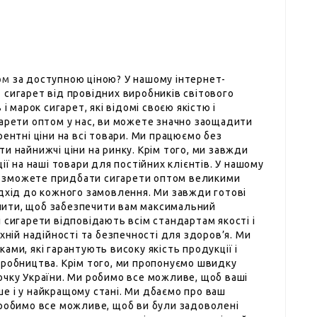
ом
за доступною ціною? У нашому інтернет-
сигарет від провідних виробників світового
і марок сигарет, які відомі своєю якістю і
гарети оптом у нас, ви можете значно заощадити
ентні ціни на всі товари. Ми працюємо без
и найнижчі ціни на ринку. Крім того, ми завжди
ії на наші товари для постійних клієнтів. У нашому
 зможете придбати сигарети оптом великими
ідхід до кожного замовлення. Ми завжди готові
запити, щоб забезпечити вам максимальний
 сигарети відповідають всім стандартам якості і
хній надійності та безпечності для здоров’я. Ми
ми, які гарантують високу якість продукції і
иробництва. Крім того, ми пропонуємо швидку
очку України. Ми робимо все можливе, щоб ваші
е і у найкращому стані. Ми дбаємо про ваш
 робимо все можливе, щоб ви були задоволені