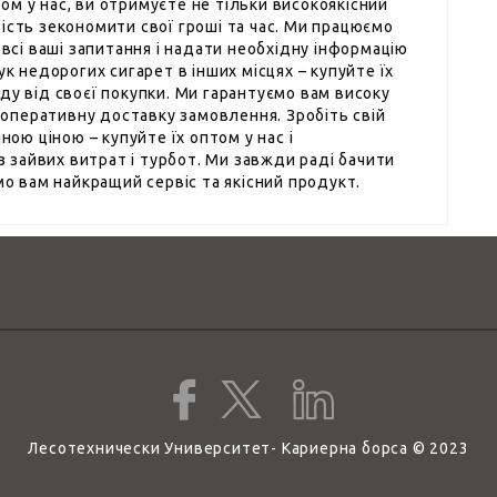
м у нас, ви отримуєте не тільки високоякісний
ість зекономити свої гроші та час. Ми працюємо
 всі ваші запитання і надати необхідну інформацію
ук недорогих сигарет в інших місцях – купуйте їх
ду від своєї покупки. Ми гарантуємо вам високу
а оперативну доставку замовлення. Зробіть свій
ною ціною – купуйте їх оптом у нас і
зайвих витрат і турбот. Ми завжди раді бачити
мо вам найкращий сервіс та якісний продукт.
Лесотехнически Университет- Кариерна борса © 2023