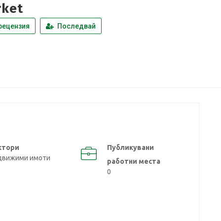
rket
рецензия
Последвай
ктори
Публикувани
движими имоти
работни места
0