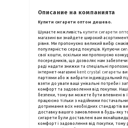
Описание на компанията
Купити сигарети оптом дешево.
Шукаєте можливість
купити сигарети опт
магазині ви знайдете широкий асортимент 
рівня. Ми пропонуємо великий вибір смаків 
популярністю серед покупців. Купуючи си
свої кошти, оскільки ми пропонуємо конкур
посередників, що дозволяє нам забезпечит
раді надати знижки та спеціальні пропозиц
інтернет-магазині
kent crystal сигареты
ви
партіями або ж вибрати індивідуальний п
взяти до уваги ваші унікальні потреби і 
комфорт та задоволення від покупки. Наші
безпеки, тому ви можете бути впевнені в ї
працюємо тільки з надійними постачальника
дотримання всіх необхідних стандартів в
доставку вашого замовлення в будь-яку т
сигарети були доставлені вам якнайшвидш
комфорт і задоволення від покупки, тому