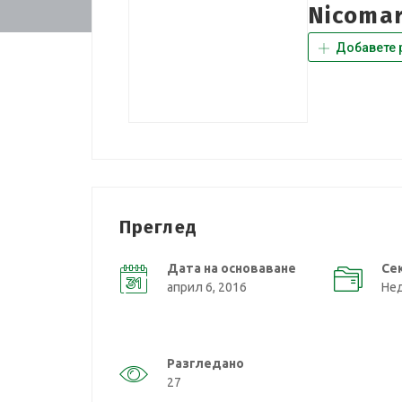
Nicoma
Добавете 
Преглед
Дата на основаване
Се
април 6, 2016
Не
Разгледано
27