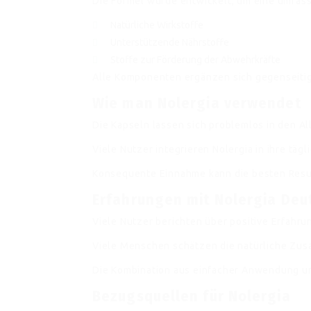
Die Formel wurde entwickelt, um eine umfas
Natürliche Wirkstoffe
Unterstützende Nährstoffe
Stoffe zur Förderung der Abwehrkräfte
Alle Komponenten ergänzen sich gegenseitig
Wie man Nolergia verwendet
Die Kapseln lassen sich problemlos in den All
Viele Nutzer integrieren Nolergia in ihre tägl
Konsequente Einnahme kann die besten Resul
Erfahrungen mit Nolergia Deu
Viele Nutzer berichten über positive Erfahru
Viele Menschen schätzen die natürliche Zu
Die Kombination aus einfacher Anwendung und
Bezugsquellen für Nolergia