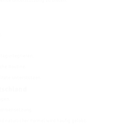
sende Unterstützung zu bieten.
.
tag integrieren.
iche Routine.
tate unterstützen.
tschland
ngen.
sammensetzung.
 natürlicher Formel wird häufig gelobt.