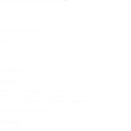
lergia während der Pollensaison.
gliche Einnahme.
ukten wächst stetig.
men
fmerksamkeit.
Körper
Körpers auf Allergene zu regulieren.
rten Verträglichkeit gegenüber Allergenen.
eine umfassende Wirkung.
etzung