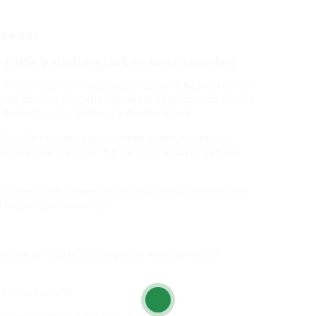
tdecken
 Hilfe bei allergischen Beschwerden
n erheblich beeinträchtigen. Typische Beschwerden
nen können die Lebensqualität deutlich reduzieren.
e Betroffene für
Nolergia Deutschland
.
ollen den Körper dabei unterstützen, besser mit
interessieren sich für natürliche Lösungen zur
sitiven Erfahrungen mit Nolergia Deutschland. Wer
 hier klicken:
Nolergia
.
das darauf abzielt, allergische Reaktionen zu
e Inhaltsstoffe.