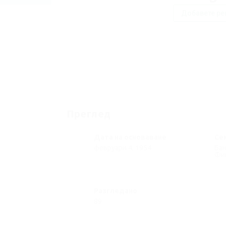
Добавете ре
Преглед
Дата на основаване
Се
февруари 4, 1954
Бан
Фи
Разгледано
89