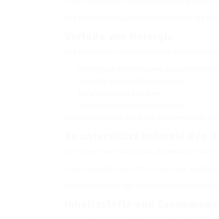
Viele Anwender in Deutschland verwenden No
Die praktische Kapselform erleichtert die tä
Vorteile von Nolergia
Die Nachfrage nach natürlichen Allergieprod
Stärkung der körpereigenen Schutzmechanis
Sorgfältig ausgewählte Wirkstoffe
Einfache tägliche Einnahme
Hilfreich während der Pollensaison
Deshalb gewinnt das Produkt immer mehr Au
So unterstützt Nolergia den 
Die Formel zielt darauf ab, die Reaktion des 
Viele Anwender berichten von einer verbesse
Die Kombination der Komponenten sorgt für 
Inhaltsstoffe und Zusammens