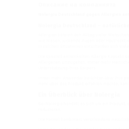
Описание на компанията
Nolergia Deutschland gegen Allergien en
Nolergia Deutschland – natürliche
Allergien können den Alltag vieler Mensche
wie Niesen, juckende Augen oder Hautreaktio
In solchen Situationen entscheiden sich viel
Die speziell entwickelten Allergie Kapseln s
Allergenen umzugehen. Immer mehr Menschen 
Unterstützung ihres Körpers.
Immer mehr Anwender berichten über ihre po
mehr über das Produkt erfahren möchte, kann
Ein Überblick über Nolergia
Bei Nolergia handelt es sich um ein Produkt, 
reduzieren.
Die Formel kombiniert verschiedene natürlich