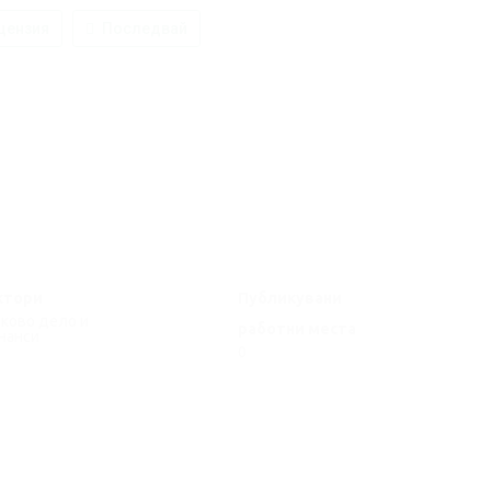
цензия
Последвай
ктори
Публикувани
ково дело и
работни места
нанси
0