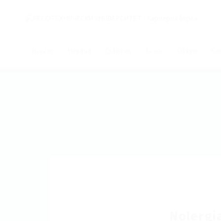
Начало
Новини
Събития
За нас
Обяви
Ко
Nolergi