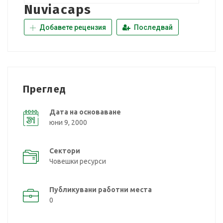
Nuviacaps
Добавете рецензия
Последвай
Преглед
Дата на основаване
юни 9, 2000
Сектори
Човешки ресурси
Публикувани работни места
0